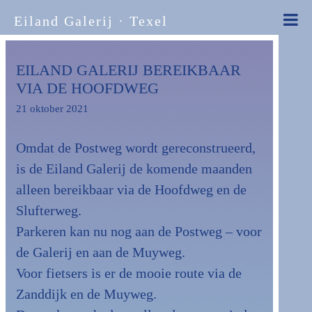
Eiland Galerij · Texel
EILAND GALERIJ BEREIKBAAR
VIA DE HOOFDWEG
21 oktober 2021
Omdat de Postweg wordt gereconstrueerd,
is de Eiland Galerij de komende maanden
alleen bereikbaar via de Hoofdweg en de
Slufterweg.
Parkeren kan nu nog aan de Postweg – voor
de Galerij en aan de Muyweg.
Voor fietsers is er de mooie route via de
Zanddijk en de Muyweg.