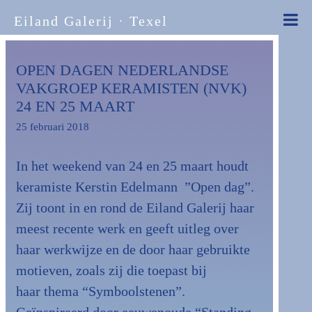
Eiland Galerij · Texel
OPEN DAGEN NEDERLANDSE
VAKGROEP KERAMISTEN (NVK)
24 EN 25 MAART
25 februari 2018
In het weekend van 24 en 25 maart houdt
keramiste Kerstin Edelmann ”Open dag”.
Zij toont in en rond de Eiland Galerij haar
meest recente werk en geeft uitleg over
haar werkwijze en de door haar gebruikte
motieven, zoals zij die toepast bij
haar thema “Symboolstenen”.